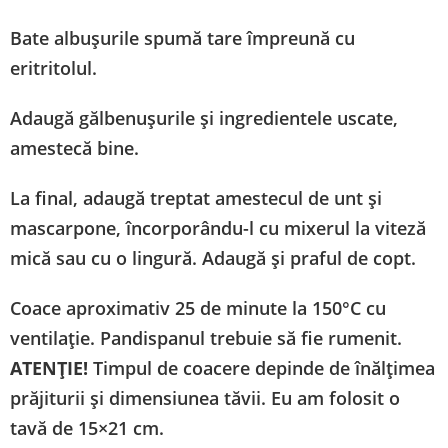
Bate albușurile spumă tare împreună cu
eritritolul.
Adaugă gălbenușurile și ingredientele uscate,
amestecă bine.
La final, adaugă treptat amestecul de unt și
mascarpone, încorporându-l cu mixerul la viteză
mică sau cu o lingură. Adaugă și praful de copt.
Coace aproximativ 25 de minute la 150°C cu
ventilație. Pandispanul trebuie să fie rumenit.
ATENȚIE!
Timpul de coacere depinde de înălțimea
prăjiturii și dimensiunea tăvii. Eu am folosit o
tavă de 15×21 cm.