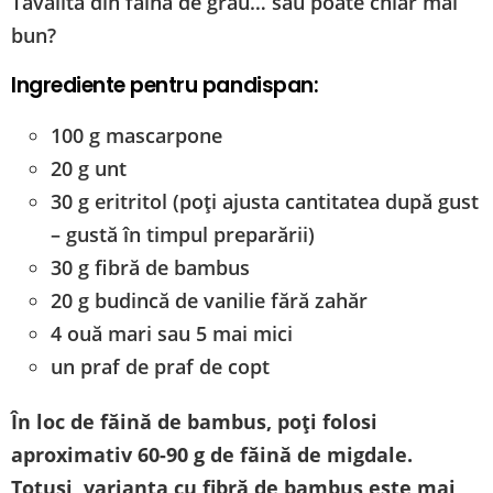
Tavalită din făină de grâu… sau poate chiar mai
bun?
Ingrediente pentru pandispan:
100 g mascarpone
20 g unt
30 g eritritol (poți ajusta cantitatea după gust
– gustă în timpul preparării)
30 g fibră de bambus
20 g budincă de vanilie fără zahăr
4 ouă mari sau 5 mai mici
un praf de praf de copt
În loc de făină de bambus, poți folosi
aproximativ 60-90 g de făină de migdale.
Totuși, varianta cu fibră de bambus este mai