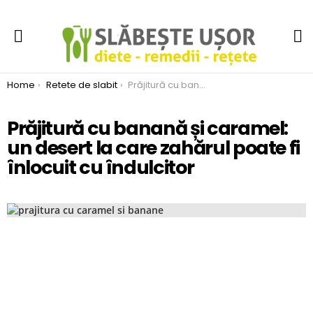
S
Menu
You are here:
Home
Retete de slabit
Prăjitură cu banană și caramel: un desert la care zahărul poate fi înlocuit cu îndulcitor
Prăjitură cu banană și caramel:
un desert la care zahărul poate fi
înlocuit cu îndulcitor