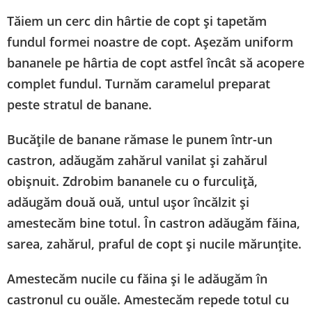
Tăiem un cerc din hârtie de copt și tapetăm
fundul formei noastre de copt. Așezăm uniform
bananele pe hârtia de copt astfel încât să acopere
complet fundul. Turnăm caramelul preparat
peste stratul de banane.
Bucățile de banane rămase le punem într-un
castron, adăugăm zahărul vanilat și zahărul
obișnuit. Zdrobim bananele cu o furculiță,
adăugăm două ouă, untul ușor încălzit și
amestecăm bine totul. În castron adăugăm făina,
sarea, zahărul, praful de copt și nucile mărunțite.
Amestecăm nucile cu făina și le adăugăm în
castronul cu ouăle. Amestecăm repede totul cu