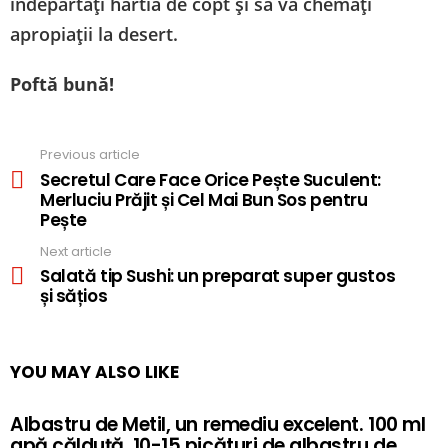
îndepărtați hârtia de copt și să vă chemați
apropiații la desert.
Poftă bună!
Previous article
See
more
Secretul Care Face Orice Pește Suculent:
Merluciu Prăjit și Cel Mai Bun Sos pentru
Pește
Next article
Salată tip Sushi: un preparat super gustos
și sățios
YOU MAY ALSO LIKE
Albastru de Metil, un remediu excelent. 100 ml
apă călduță, 10-15 picături de albastru de