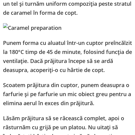
un tel și turnăm uniform compoziția peste stratul
de caramel în forma de copt.
Punem forma cu aluatul într-un cuptor preîncălzit
la 180°C timp de 45 de minute, folosind funcția de
ventilație. Dacă prăjitura începe să se ardă
deasupra, acoperiți-o cu hârtie de copt.
Scoatem prăjitura din cuptor, punem deasupra o
farfurie și pe farfurie un mic obiect greu pentru a
elimina aerul în exces din prăjitură.
Lăsăm prăjitura să se răcească complet, apoi o
răsturnăm cu grijă pe un platou. Nu uitați să