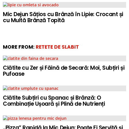
Mic Dejun Sățios cu Brânză în Lipie: Crocant și
cu Multă Brânză Topită
MORE FROM:
RETETE DE SLABIT
Clătite cu Zer și Făină de Secară: Moi, Subțiri și
Pufoase
Clătite Subțiri cu Spanac și Brânză: O
Combinație Ușoară și Plină de Nutrienți
„Pizza” Rapidă la Mic Dejun: Poate Fi Servită și