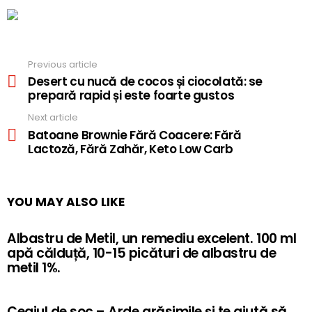
Previous article
See
more
Desert cu nucă de cocos și ciocolată: se
prepară rapid și este foarte gustos
Next article
Batoane Brownie Fără Coacere: Fără
Lactoză, Fără Zahăr, Keto Low Carb
YOU MAY ALSO LIKE
Albastru de Metil, un remediu excelent. 100 ml
apă călduță, 10-15 picături de albastru de
metil 1%.
Ceaiul de soc – Arde grăsimile și te ajută să