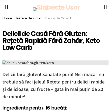
S
Menu
You are here:
Home
Retete de slabit
Delicii de Casă Fără Gluten: Rețetă Rapidă Fără Zahăr, Keto Low Carb
Delicii de Casă Fără Gluten:
Rețetă Rapidă Fără Zahăr, Keto
Low Carb
Delicii fără gluten! Sănătate pură! Nici măcar nu
trebuie să faci jeleu! Rețeta pentru delicii rapide
și delicioase, cu fructe – gata în mai puțin de 20
de minute!
Ingrediente pentru 16 bucăți: