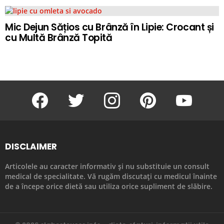
Mic Dejun Sățios cu Brânză în Lipie: Crocant și
cu Multă Brânză Topită
facebook
twitter
instagram
pinterest
youtube
DISCLAIMER
Articolele au caracter informativ și nu substituie un consult
medical de specialitate. Vă rugăm discutați cu medicul înainte
de a începe orice dietă sau utiliza orice supliment de slăbire.