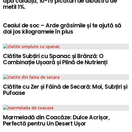
apă călduță, 10-15 picături de albastru de
metil 1%.
Ceaiul de soc – Arde grăsimile și te ajută să
dai jos kilogramele în plus
Clătite Subțiri cu Spanac și Brânză: O
Combinație Ușoară și Plină de Nutrienți
Clătite cu Zer și Făină de Secară: Moi, Subțiri și
Pufoase
Marmeladă din Coacăze: Dulce Acrișor,
Perfectă pentru Un Desert Ușor