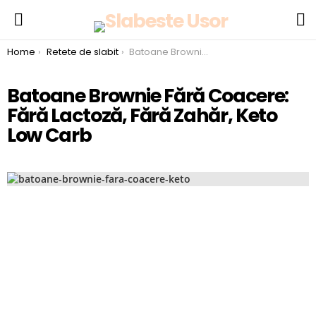
S
Menu
You are here:
Home
Retete de slabit
Batoane Brownie Fără Coacere: Fără Lactoză, Fără Zahăr, Keto Low Carb
Batoane Brownie Fără Coacere:
Fără Lactoză, Fără Zahăr, Keto
Low Carb