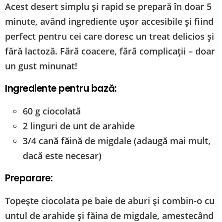
Acest desert simplu și rapid se prepară în doar 5
minute, având ingrediente ușor accesibile și fiind
perfect pentru cei care doresc un treat delicios și
fără lactoză. Fără coacere, fără complicații – doar
un gust minunat!
Ingrediente pentru bază:
60 g ciocolată
2 linguri de unt de arahide
3/4 cană făină de migdale (adaugă mai mult,
dacă este necesar)
Preparare:
Topește ciocolata pe baie de aburi și combin-o cu
untul de arahide și făina de migdale, amestecând