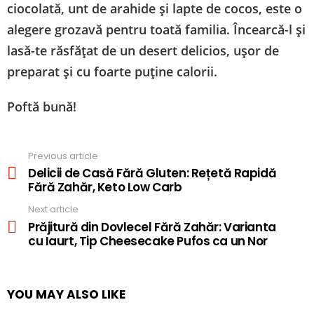
ciocolată, unt de arahide și lapte de cocos, este o
alegere grozavă pentru toată familia. Încearcă-l și
lasă-te răsfățat de un desert delicios, ușor de
preparat și cu foarte puține calorii.
Poftă bună!
Previous article
See
more
Delicii de Casă Fără Gluten: Rețetă Rapidă
Fără Zahăr, Keto Low Carb
Next article
Prăjitură din Dovlecel Fără Zahăr: Varianta
cu Iaurt, Tip Cheesecake Pufos ca un Nor
YOU MAY ALSO LIKE