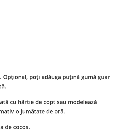
. Opțional, poți adăuga puțină gumă guar
să.
ată cu hârtie de copt sau modelează
mativ o jumătate de oră.
a de cocos.