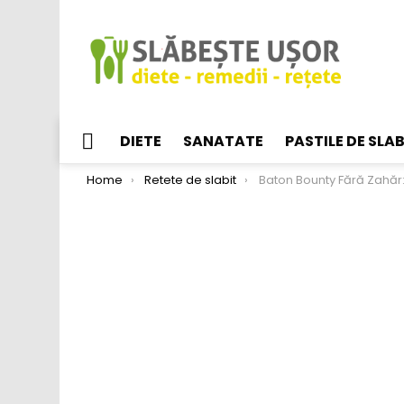
DIETE
SANATATE
PASTILE DE SLAB
Menu
You are here:
Home
Retete de slabit
Baton Bounty Fără Zahăr: Doar 3 Ingrediente, Reț