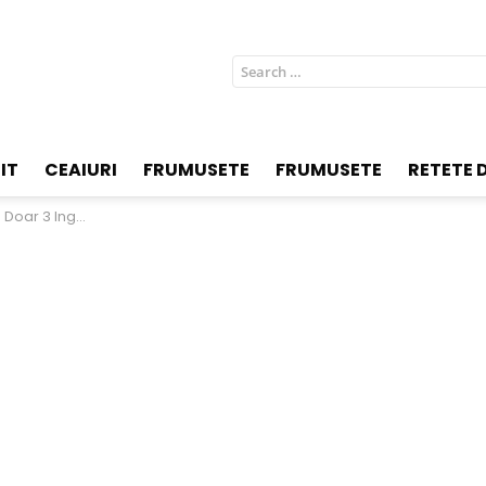
Search
for:
IT
CEAIURI
FRUMUSETE
FRUMUSETE
RETETE D
etă Keto, Fără Lactoză