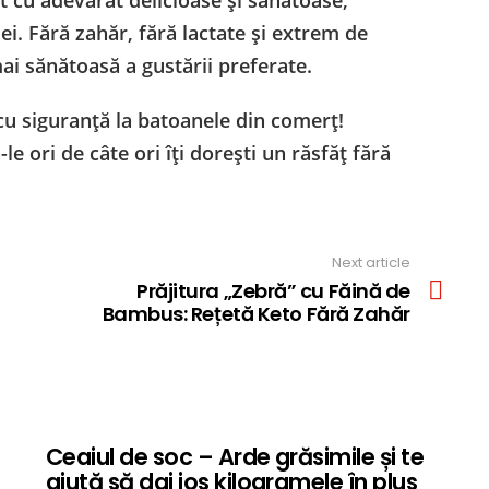
 cu adevărat delicioase și sănătoase,
i. Fără zahăr, fără lactate și extrem de
ai sănătoasă a gustării preferate.
 cu siguranță la batoanele din comerț!
le ori de câte ori îți dorești un răsfăț fără
Next article
Prăjitura „Zebră” cu Făină de
Bambus: Rețetă Keto Fără Zahăr
Ceaiul de soc – Arde grăsimile și te
ajută să dai jos kilogramele în plus