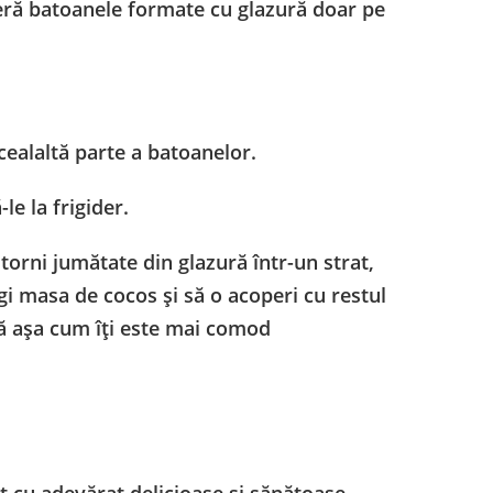
eră batoanele formate cu glazură doar pe
 cealaltă parte a batoanelor.
le la frigider.
ă torni jumătate din glazură într-un strat,
gi masa de cocos și să o acoperi cu restul
 Fă așa cum îți este mai comod