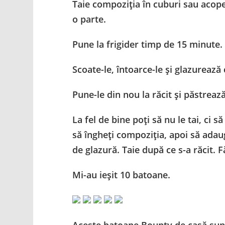
Taie compoziția în cuburi sau acop
o parte.
Pune la frigider timp de 15 minute.
Scoate-le, întoarce-le și glazurează
Pune-le din nou la răcit și păstrează-
La fel de bine poți să nu le tai, ci s
să îngheți compoziția, apoi să adau
de glazură. Taie după ce s-a răcit.
Mi-au ieșit 10 batoane.