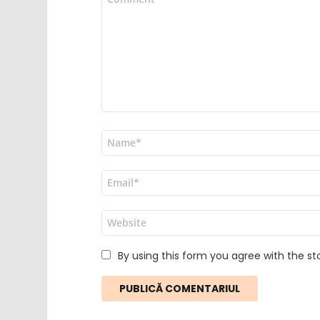
*
Nume
*
Email
*
Site
web
By using this form you agree with the st