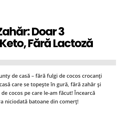
Zahăr: Doar 3
 Keto, Fără Lactoză
nty de casă – fără fulgi de cocos crocanți
asă care se topește în gură, fără zahăr și
 de cocos pe care le-am făcut! Încearcă
ra niciodată batoane din comerț!