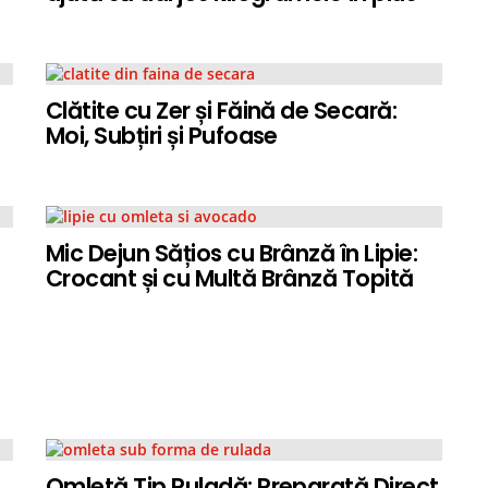
Clătite cu Zer și Făină de Secară:
Moi, Subțiri și Pufoase
Mic Dejun Sățios cu Brânză în Lipie:
Crocant și cu Multă Brânză Topită
Omletă Tip Ruladă: Preparată Direct