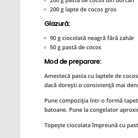
200 g pastă de cocos din borcan
200 g lapte de cocos gros
Glazură:
90 g ciocolată neagră fără zahăr
50 g pastă de cocos
Mod de preparare:
Amestecă pasta cu laptele de cocos
dacă dorești o consistență mai den
Pune compoziția într-o formă tapet
batoane. Pune la congelator aproxi
Topește ciocolata împreună cu past