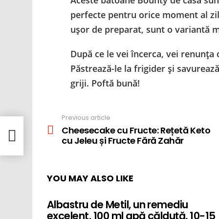
Aceste batoane Bounty de casă sunt
perfecte pentru orice moment al zile
ușor de preparat, sunt o variantă m
După ce le vei încerca, vei renunța
Păstrează-le la frigider și savurează-
griji. Poftă bună!
Previous article
See
more
Cheesecake cu Fructe: Rețetă Keto
 cu
cu Jeleu și Fructe Fără Zahăr
YOU MAY ALSO LIKE
Albastru de Metil, un remediu
excelent. 100 ml apă călduță, 10-15