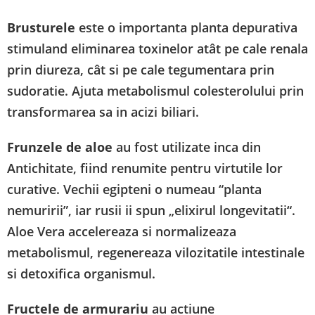
Brusturele
este o importanta planta depurativa
stimuland eliminarea toxinelor atât pe cale renala
prin diureza, cât si pe cale tegumentara prin
sudoratie. Ajuta metabolismul colesterolului prin
transformarea sa in acizi biliari.
Frunzele de aloe
au fost utilizate inca din
Antichitate, fiind renumite pentru virtutile lor
curative. Vechii egipteni o numeau “planta
nemuririi”, iar rusii ii spun „elixirul longevitatii“.
Aloe Vera accelereaza si normalizeaza
metabolismul, regenereaza vilozitatile intestinale
si detoxifica organismul.
Fructele de armurariu
au actiune