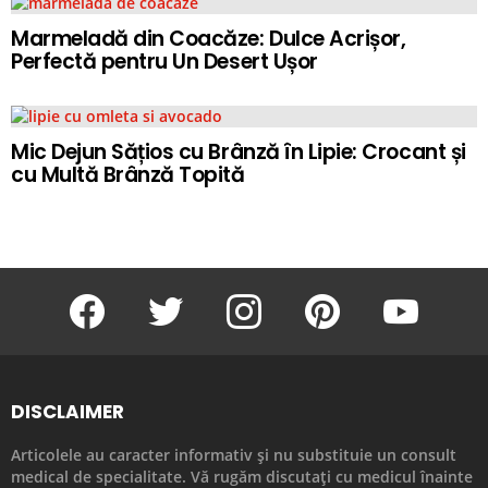
Marmeladă din Coacăze: Dulce Acrișor,
Perfectă pentru Un Desert Ușor
Mic Dejun Sățios cu Brânză în Lipie: Crocant și
cu Multă Brânză Topită
facebook
twitter
instagram
pinterest
youtube
DISCLAIMER
Articolele au caracter informativ și nu substituie un consult
medical de specialitate. Vă rugăm discutați cu medicul înainte