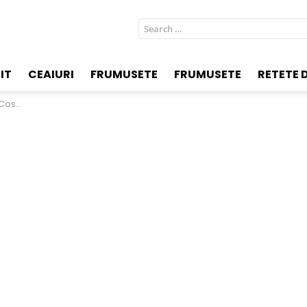
Search
for:
IT
CEAIURI
FRUMUSETE
FRUMUSETE
RETETE D
o dietă!