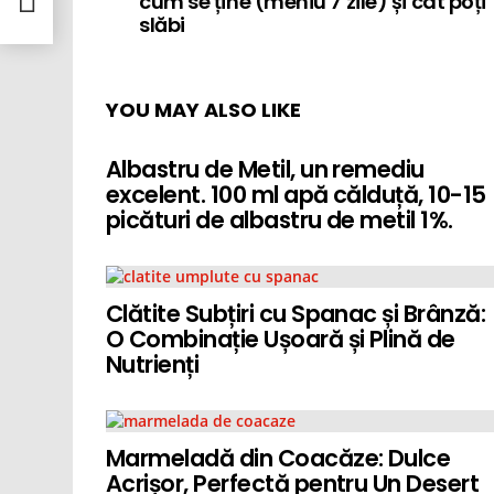
cum se ține (meniu 7 zile) și cât poți
slăbi
YOU MAY ALSO LIKE
Albastru de Metil, un remediu
excelent. 100 ml apă călduță, 10-15
picături de albastru de metil 1%.
Clătite Subțiri cu Spanac și Brânză:
O Combinație Ușoară și Plină de
Nutrienți
Marmeladă din Coacăze: Dulce
Acrișor, Perfectă pentru Un Desert