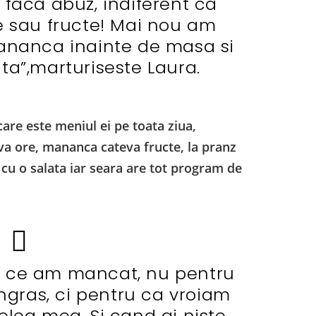
 faca abuz, indiferent ca
e sau fructe! Mai nou am
mananca inainte de masa si
ta”,marturiseste Laura.
 care este meniul ei pe toata ziua,
va ore, mananca cateva fructe, la pranz
r cu o salata iar seara are tot program de
ea ce am mancat, nu pentru
ngras, ci pentru ca vroiam
elea mea. Si cand ai niste