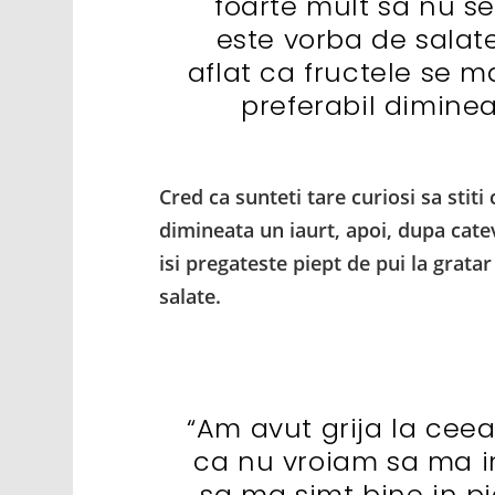
foarte mult sa nu se
este vorba de salat
aflat ca fructele se 
preferabil diminea
Cred ca sunteti tare curiosi sa stiti
dimineata un iaurt, apoi, dupa cate
isi pregateste piept de pui la grata
salate.
“Am avut grija la ce
ca nu vroiam sa ma i
sa ma simt bine in pi