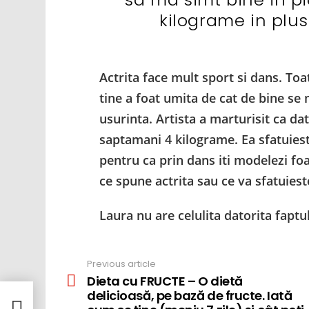
kilograme in plus
Actrita face mult sport si dans. To
tine a foat umita de cat de bine se 
usurinta. Artista a marturisit ca dat
saptamani 4 kilograme. Ea sfatuies
pentru ca prin dans iti modelezi fo
ce spune actrita sau ce va sfatuieste
Laura nu are celulita datorita fapt
Previous article
See
more
Dieta cu FRUCTE – O dietă
să,
delicioasă, pe bază de fructe. Iată