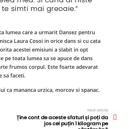
 te simti mai greoaie.”
ata lumea care a urmarit Dansez pentru
misca Laura Cosoi in orice dans si cu cata
orita acestei emisiuni a slabit in opt
te pe toata lumea sa se apuce de dans
arte frumos corpul. Este foarte adevarat
 sa faceti.
ului ca mananca urzica, morcov si spanac.
Next article
Ține cont de aceste sfaturi și poți da
jos cel puțin 1 kilogram pe