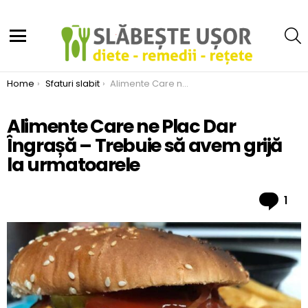
S
Menu
You are here:
Home
Sfaturi slabit
Alimente Care ne Plac Dar Îngrașă – Trebuie să avem grijă la urmatoarele
Alimente Care ne Plac Dar
Îngrașă – Trebuie să avem grijă
la urmatoarele
Co
1