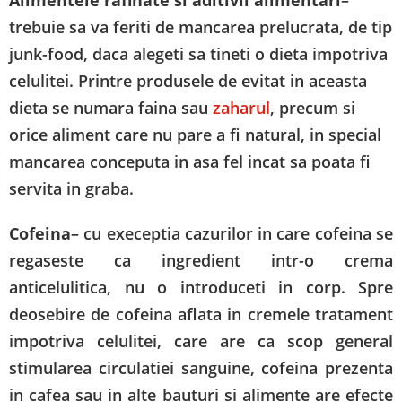
Alimentele rafinate si aditivii alimentari
–
trebuie sa va feriti de mancarea prelucrata, de tip
junk-food, daca alegeti sa tineti o dieta impotriva
celulitei. Printre produsele de evitat in aceasta
dieta se numara faina sau
zaharul
, precum si
orice aliment care nu pare a fi natural, in special
mancarea conceputa in asa fel incat sa poata fi
servita in graba.
Cofeina
– cu execeptia cazurilor in care cofeina se
regaseste ca ingredient intr-o crema
anticelulitica, nu o introduceti in corp. Spre
deosebire de cofeina aflata in cremele tratament
impotriva celulitei, care are ca scop general
stimularea circulatiei sanguine, cofeina prezenta
in cafea sau in alte bauturi si alimente are efecte